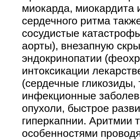
миокарда, миокардита 
сердечного ритма такж
сосудистые катастроф
аорты), внезапную скр
эндокринопатии (феохр
интоксикации лекарст
(сердечные гликозиды,
инфекционные заболев
опухоли, быстрое разв
гиперкапнии. Аритмии т
особенностями провод