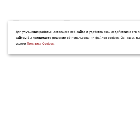
Препарат Пропанорм мож
Для улучшения работы настоящего веб-сайта и удобства взаимодействия с его п
в удобной пациенту аптек
сайтом Вы принимаете решение об использовании файлов cookies. Ознакомитьс
ссылке
Политика Cookies
.
использованием on-line с
http://www.poisklekarstv.c
http://aptekamos.ru/
(по Мо
https://apteka.ru
(по Росси
Антиаритмические препараты:
Пропанорм