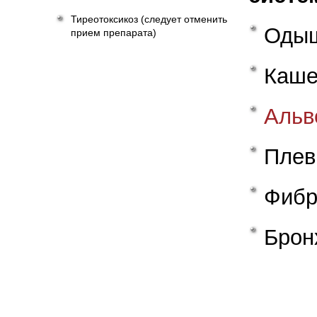
Тиреотоксикоз (следует отменить
Оды
прием препарата)
Каше
Альв
Плев
Фибр
Брон