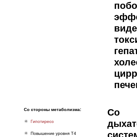
поб
эфф
виде
токс
гепа
холе
цирр
пече
Со стороны метаболизма:
Со 
дыхат
Гипотиреоз
систе
Повышение уровня Т4