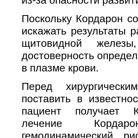
из-за опасности развит
Поскольку Кордарон со
искажать результаты р
щитовидной желез
достоверность определ
в плазме крови.
Перед хирургически
поставить в известнос
пациент получает К
лечение Кордар
гемодинамический р