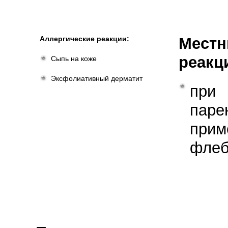
Аллергические реакции:
Мест
реакц
Сыпь на коже
Эксфолиативный дерматит
при
паре
при
флеб