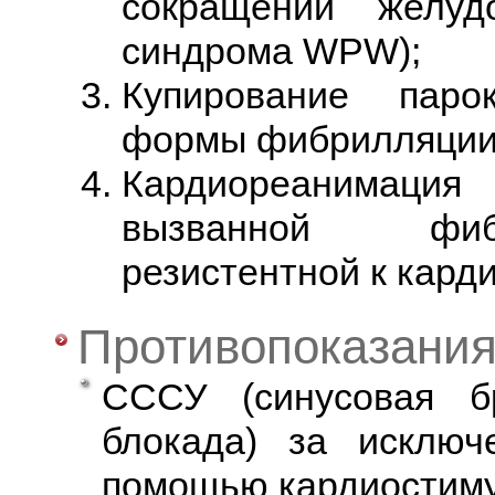
сокращений желуд
синдрома WPW);
Купирование паро
формы фибрилляции 
Кардиореанимаци
вызванной фибр
резистентной к кард
Противопоказани
СССУ (синусовая бр
блокада) за исключ
помощью кардиостиму