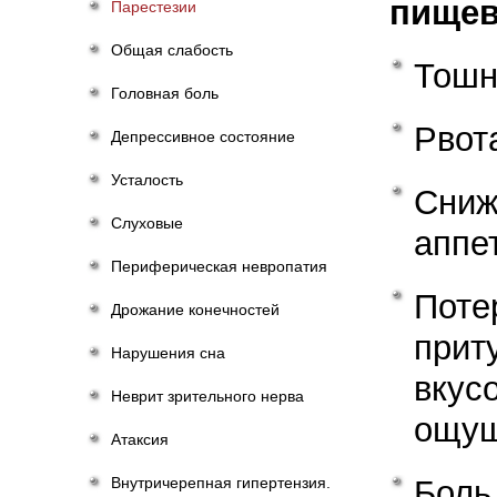
пищев
Парестезии
Общая слабость
Тошн
Головная боль
Рвот
Депрессивное состояние
Усталость
Сниж
Слуховые
аппе
Периферическая невропатия
Поте
Дрожание конечностей
прит
Нарушения сна
вкус
Неврит зрительного нерва
ощу
Атаксия
Внутричерепная гипертензия.
Боль