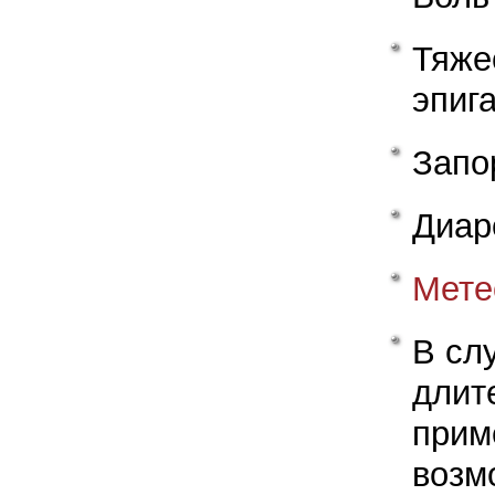
Тя
эпиг
Запо
Диар
Мете
В сл
длит
прим
возм